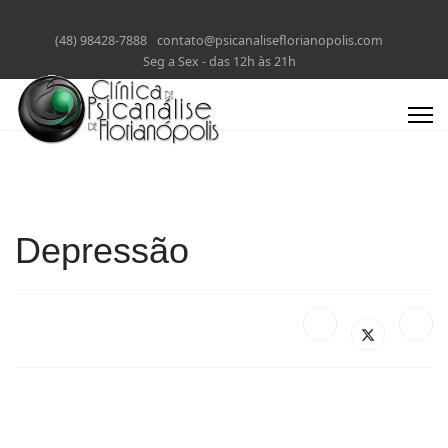
(48) 98428-7888
contato@psicanaliseflorianopolis.com
Seg a Sex - das 12h às 21h
Depressão