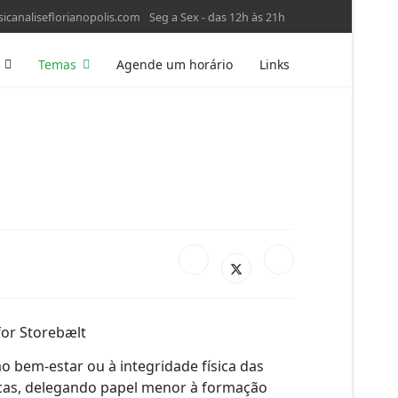
icanaliseflorianopolis.com
Seg a Sex - das 12h às 21h
Temas
Agende um horário
Links
 bem-estar ou à integridade física das
ógicas, delegando papel menor à formação