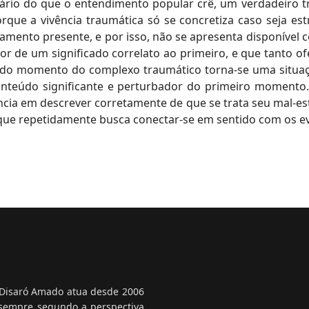
rio do que o entendimento popular crê, um verdadeiro 
rque a vivência traumática só se concretiza caso seja e
amento presente, e por isso, não se apresenta disponíve
r de um significado correlato ao primeiro, e que tanto of
ndo momento do complexo traumático torna-se uma situaç
conteúdo significante e perturbador do primeiro momento
ncia em descrever corretamente de que se trata seu mal-
 que repetidamente busca conectar-se em sentido com os ev
 Disaró Amado atua desde 2006
 sempre segundo a perspectiva