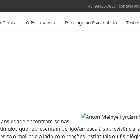
(48) 98428-7888
contato@ps
A Clínica
O Psicanalista
Psicólogo ou Psicanalista
Textos
a ansiedade encontram-se nas
tímulos que representam perigo/ameaça à sobrevivência, ao
teriza o mal lado a lado com reações instintuais ou fisiol