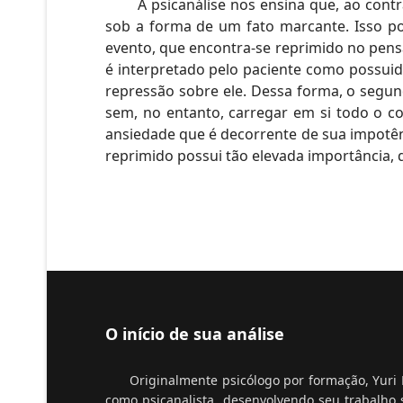
A psicanálise nos ensina que, ao contrá
sob a forma de um fato marcante. Isso po
evento, que encontra-se reprimido no pens
é interpretado pelo paciente como possuido
repressão sobre ele. Dessa forma, o segu
sem, no entanto, carregar em si todo o 
ansiedade que é decorrente de sua impotê
reprimido possui tão elevada importância,
O início de sua análise
Originalmente psicólogo por formação, Yuri
como psicanalista, desenvolvendo seu trabalho