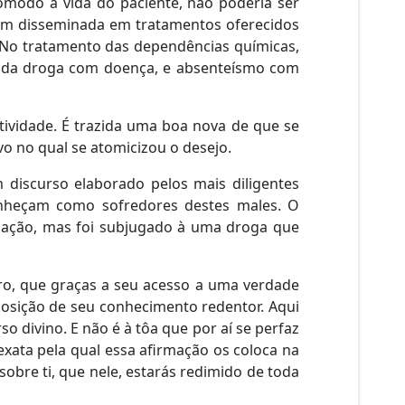
modo à vida do paciente, não poderia ser
 bem disseminada em tratamentos oferecidos
 No tratamento das dependências químicas,
o da droga com doença, e absenteísmo com
etividade. É trazida uma boa nova de que se
o no qual se atomicizou o desejo.
discurso elaborado pelos mais diligentes
conheçam como sofredores destes males. O
ização, mas foi subjugado à uma droga que
ro, que graças a seu acesso a uma verdade
 posição de seu conhecimento redentor. Aqui
 divino. E não é à tôa que por aí se perfaz
xata pela qual essa afirmação os coloca na
obre ti, que nele, estarás redimido de toda