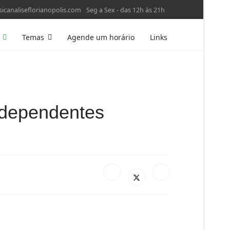
icanaliseflorianopolis.com
Seg a Sex - das 12h às 21h
Temas
Agende um horário
Links
 dependentes