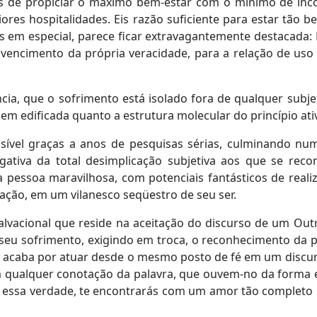
s de propiciar o máximo bem-estar com o mínimo de incô
res hospitalidades. Eis razão suficiente para estar tão
s em especial, parece ficar extravagantemente destacada:
encimento da própria veracidade, para a relação de us
cia, que o sofrimento está isolado fora de qualquer subj
 edificada quanto a estrutura molecular do princípio ativ
ível graças a anos de pesquisas sérias, culminando num 
gativa da total desimplicação subjetiva aos que se re
 pessoa maravilhosa, com potenciais fantásticos de real
ação, em um vilanesco seqüestro de seu ser.
alvacional que reside na aceitação do discurso de um Out
o seu sofrimento, exigindo em troca, o reconhecimento da
 acaba por atuar desde o mesmo posto de fé em um discurso
m qualquer conotação da palavra, que ouvem-no da forma e
s essa verdade, te encontrarás com um amor tão completo s