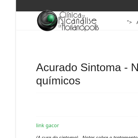
">
Acurado Sintoma - N
químicos
link gacor
(A cura do sintoma) - Notas sobre o tratament