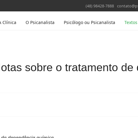
(48) 98428-7888
contato@ps
A Clínica
O Psicanalista
Psicólogo ou Psicanalista
Textos
otas sobre o tratamento de
o da dependência química