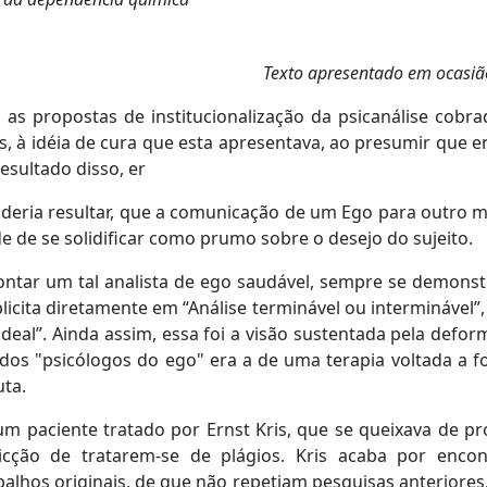
Texto apresentado em ocasião
 propostas de institucionalização da psicanálise cobrada
os, à idéia de cura que esta apresentava, ao presumir que 
esultado disso, er
oderia resultar, que a comunicação de um Ego para outro m
de de se solidificar como prumo sobre o desejo do sujeito.
pontar um tal analista de ego saudável, sempre se demons
licita diretamente em “Análise terminável ou interminável”,
eal”. Ainda assim, essa foi a visão sustentada pela deform
os "psicólogos do ego" era a de uma terapia voltada a f
uta.
m paciente tratado por Ernst Kris, que se queixava de pr
vicção de tratarem-se de plágios. Kris acaba por enc
balhos originais, de que não repetiam pesquisas anteriores.