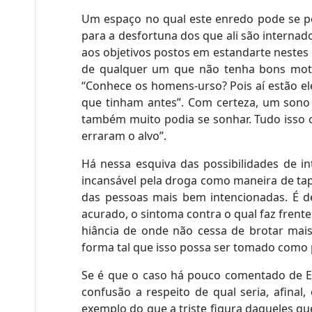
Um espaço no qual este enredo pode se p
para a desfortuna dos que ali são internad
aos objetivos postos em estandarte nestes 
de qualquer um que não tenha bons moti
“Conhece os homens-urso? Pois aí estão e
que tinham antes”. Com certeza, um sono
também muito podia se sonhar. Tudo isso c
erraram o alvo”.
Há nessa esquiva das possibilidades de in
incansável pela droga como maneira de tap
das pessoas mais bem intencionadas. É d
acurado, o sintoma contra o qual faz frent
hiância de onde não cessa de brotar mais 
forma tal que isso possa ser tomado como 
Se é que o caso há pouco comentado de Er
confusão a respeito de qual seria, afina
exemplo do que a triste figura daqueles qu