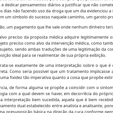
, e dedicar pensamentos diários a justificar que não come
os dias não fazendo uso da droga que um dia evidenciou a 
 em um símbolo do sucesso naquele caminho, um garoto pr
ção, um pagamento que lhe vale onde nenhum dinheiro teria
lvo preciso da proposta médica adquire legitimamente 
jeto preciso como alvo da intervenção médica, como també
ujeito, sendo ambas traduções de uma legitimação da con
ção ideal para se realimentar de sua própria exibição.
rata-se exatamente de uma interpretação sobre o que é o
orreta. Como seria possível que um tratamento implicasse
ma fixidez tão imperativa quanto a coisa que propõe extir
cia, de forma alguma se propõe a coincidir com o sintom
logia com a qual devem se haver, em decorrêcia do própri
a interpretação bem sucedida, aquela que é bem recebida
amento dual estabelecido entre analista e analisante, po
ma presuposição básica na direção da cura conforme pens