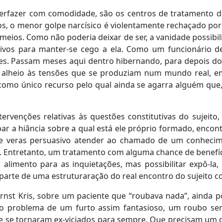
erfazer com comodidade, são os centros de tratamento de
os, o menor golpe narcísico é violentamente rechaçado po
meios. Como não poderia deixar de ser, a vanidade possibili
vos para manter-se cego a ela. Como um funcionário d
les. Passam meses aqui dentro hibernando, para depois do
 alheio às tensões que se produziam num mundo real, em
omo único recurso pelo qual ainda se agarra alguém que,
tervenções relativas às questões constitutivas do sujeit
ar a hiância sobre a qual está ele próprio formado, encon
e veras persuasivo atender ao chamado de um conhecim
e. Entretanto, um tratamento com alguma chance de benefíc
alimento para as inquietações, mas possibilitar expô-la,
parte de uma estruturaração do real encontro do sujeito c
nst Kris, sobre um paciente que “roubava nada”, ainda 
l, o problema de um furto assim fantasioso, um roubo sem
e se tornaram ex-viciados para sempre. Que precisam um di