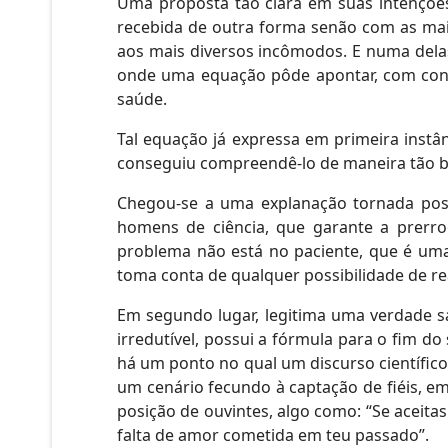
Uma proposta tão clara em suas intençõe
recebida de outra forma senão com as maio
aos mais diversos incômodos. E numa dela
onde uma equação pôde apontar, com conv
saúde.
Tal equação já expressa em primeira instân
conseguiu compreendê-lo de maneira tão bem
Chegou-se a uma explanação tornada poss
homens de ciência, que garante a prerro
problema não está no paciente, que é uma
toma conta de qualquer possibilidade de re
Em segundo lugar, legitima uma verdade s
irredutível, possui a fórmula para o fim d
há um ponto no qual um discurso científico
um cenário fecundo à captação de fiéis, e
posição de ouvintes, algo como: “Se aceita
falta de amor cometida em teu passado”.