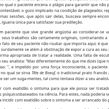
no qual o paciente encena o plágio para garantir que não 
ncontestável, o gozo implicado na condição de plageador, re
gumas sessões, que após sair delas, buscava sempre encon
 iguaria única para satisfazer sua predileção.
 paciente que vive grande angústia ao considerar-se um
 seus trabalhos são certamente originais, contrariando a
o fato de seu paciente não roubar que importa aqui; é que
ue surdamente se atém à obstinação de expor a cura ao seu
a apropriada de tratar a realidade. Uma falta de escut
 a seu analista: “Mas diferentemente do que me dizes (que 
s: ”, e impelido por uma força inconsciente, o pacient
 no qual se sirva
Tête de Boeuf,
o tradicional prato francê
e ser um suga-mentes, tal como tentava dizer a seu analist
ar com exatidão o sintoma para que ele possa ser tratad
 psíquicosbaseados na ciência. Para estes, nada poderia s
a incidir com exatidão sobre o sintoma a ser arrancado do 